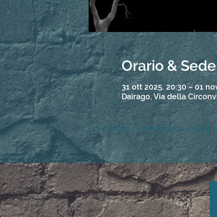
Orario & Sede
31 ott 2025, 20:30 – 01 no
Dairago, Via della Circonva
Google Maps è stato bloccato a causa delle 