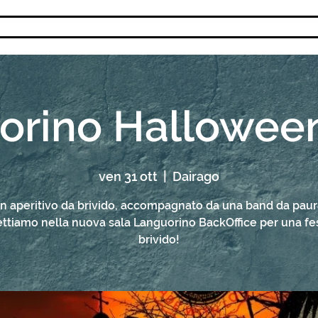
LANGUORINO
MEETING&EVENTI
LANGUORIN
orino Halloween
ven 31 ott
  |  
Dairago
n aperitivo da brivido, accompagnato da una band da paur
ettiamo nella nuova sala Languorino BackOffice per una fest
brivido!